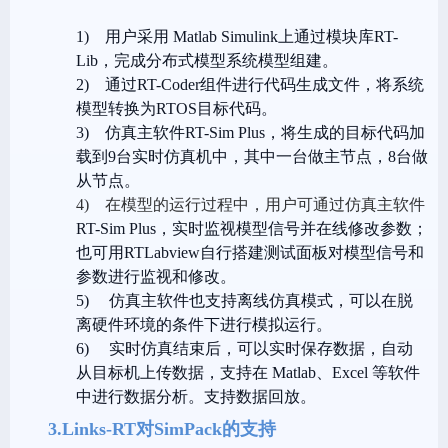
1)
用户采用
Matlab Simulink
上通过模块库RT-
Lib，完成分布式模型系统模型组建。
2)
通过RT-Coder组件进行代码生成文件，将系统
模型转换为RTOS目标代码。
3)
仿真主软件
RT-Sim Plus
，将生成的目标代码加
载到9台实时仿真机中，其中一台做主节点，8台做
从节点。
4)
在模型的运行过程中，用户可通过仿真主软件
RT-Sim Plus，
实时监视模型信号并在线修改参数；
也可用
RTLabview
自行搭建测试面板对模型信号和
参数进行监视和修改。
5)
仿真主软件也支持离线仿真模式，可以在脱
离硬件环境的条件下进行模拟运行。
6)
实时仿真结束后，可以实时保存数据，自动
从目标机上传数据，支持在
Matlab、Excel
等软件
中进行数据分析。支持数据回放。
3.Links-RT
对
SimPack
的支持