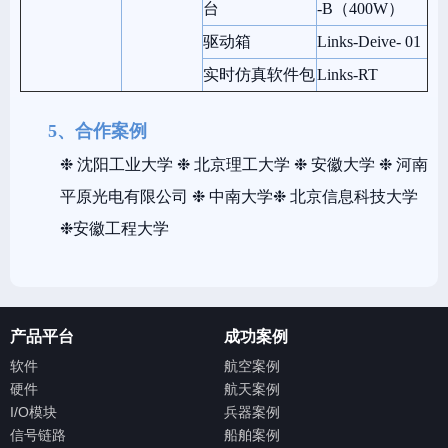
台
-B（400W）
驱动箱
Links-Deive- 01
实时仿真软件包
Links-RT
5、合作案例
❉ 沈阳工业大学 ❉ 北京理工大学 ❉ 安徽大学 ❉ 河南
平原光电有限公司
❉ 中南大学
❉ 北京信息科技大学
❉安徽工程大学
产品平台
成功案例
软件
航空案例
硬件
航天案例
I/O模块
兵器案例
信号链路
船舶案例