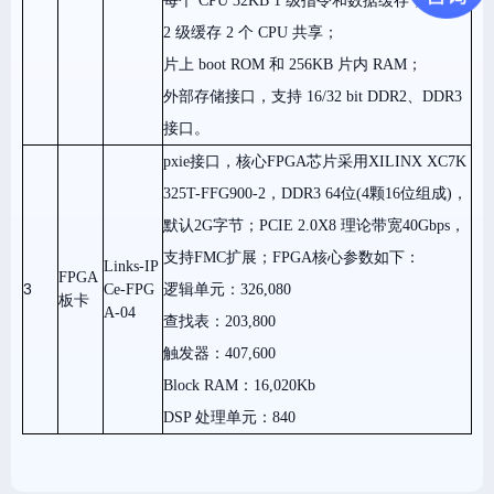
每个 CPU 32KB 1 级指令和数据缓存，512KB
2 级缓存 2 个 CPU 共享；
片上
boot ROM
和 256KB 片内
RAM；
外部存储接口，支持
16/32 bit DDR2、DDR3
接口。
pxie接口，核心FPGA芯片采用
XILINX XC7K
325T-FFG900-2，DDR3 64
位(4颗16位组成)，
默认2G字节
；PCIE 2.0X8
理论带宽40Gbps，
支持FMC扩展；FPGA核心参数如下：
Links-IP
FPGA
3
Ce-FPG
逻辑单元
：326,080
板卡
A-04
查找表
：203,800
触发器
：407,600
Block RAM：16,020Kb
DSP 处理单元：840