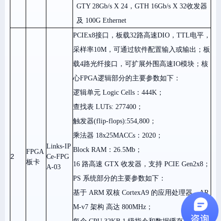
GTY 28Gb/s X 24，GTH 16Gb/s X 32
收发器
及
100G Ethernet
PCIEx8接口，板载32路高速DIO，TTL电平，
采样率10M，可通过软件配置输入或输出；板
载4路光纤接口，可扩展外围高速IO模块；核
心
FPGA
逻辑部分的主要参数如下：
逻辑单元
Logic Cells：444K；
查找表
LUTs: 277400；
触发器
(flip-flops):554,800；
乘法器
18x25MACCs：2020；
Links-IP
Block RAM：26.5Mb；
FPGA
2
Ce-FPG
板卡
16 路高速 GTX 收发器，支持
PCIE Gen2x8；
A-03
PS 系统部分的主要参数如下：
基于 ARM 双核 CortexA9 的应用处理器，AR
M-v7 架构 高达
800MHz；