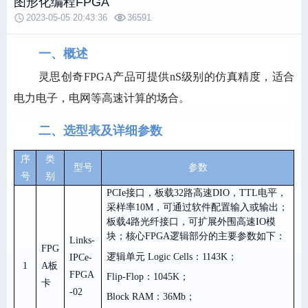
图形化编程FPGA
2023-05-05 20:43:36
36591
一、概述
灵思创奇
FPGA
产品可提供
nS
级别的仿真精度，适合
电力电子，电网等高速计算的场合。
二、选型表及详细参数
序
类
型号
参数
号
别
PCIe接口，板载32路高速DIO，TTL电平，
采样率10M，可通过软件配置输入或输出；
板载4路光纤接口，可扩展外围高速IO模
块；核心FPGA逻辑部分的主要参数如下：
Links-
FPG
逻辑单元
Logic Cells：1143K；
IPCe-
1
A
板
FPGA
Flip-Flop：1045K；
卡
-02
Block RAM：36Mb；