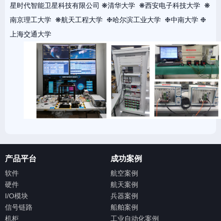
星时代智能卫星科技有限公司 ❋清华大学 ❋西安电子科技大学 ❋
南京理工大学 ❋航天工程大学 ❉哈尔滨工业大学 ❉中南大学 ❉
上海交通大学
产品平台
成功案例
软件
航空案例
硬件
航天案例
I/O模块
兵器案例
信号链路
船舶案例
机柜
工业自动化案例