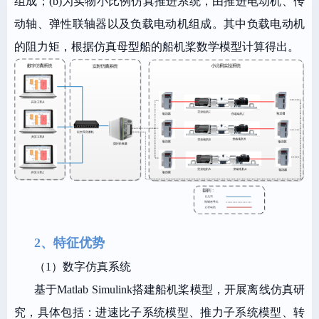
组成；(b)为实物小比例仿真推进系统，由推进电动机、传
动轴、弹性联轴器以及负载电动机组成。其中负载电动机
的阻力矩，根据仿真母型船的船机桨数学模型计算得出。
2、特征优势
（1）数字仿真系统
基于Matlab Simulink搭建船机桨模型，开展离线仿真研
究，具体包括：进速比子系统模型、推力子系统模型、转