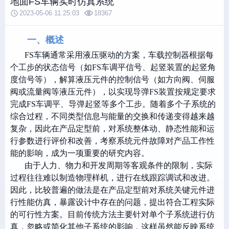
地面FS车辆实时仿真系统
2023-05-06 11:25:03
18367
一、概述
FS车辆
通常采用液压驱动的方案，车载控制器根据每
个工步的状态信号（如
FS
车调平信号、起竖装置的起竖角
度信号等），解算液压元件的控制信号（如方向阀、伺服
阀或流量阀等液压元件），以实现导弹
FS
装置按规定要求
完成
FS
车调平、导弹起竖等多个工步。随着多个子系统的
综合过程，不同类型信息与能量的交换和传递变得越来越
复杂，因此在产品定型前，对系统整体动、静态性能和运
行参数进行评价和改善，考察系统元件故障对产品工作性
能的影响，成为一项重要的研究内容。
由于人力、物力和开发周期等客观条件的限制，实际
过程往往难以制造物理样机，进行在线跟踪调试和改进。
因此，比较普遍的做法是在产品定型前对系统关键元件进
行性能仿真，暴露设计中存在的问题，提出符合工程实际
的可行性方案。目前传统方法主要针对单个子系统进行仿
真，忽略或简化其他子系统的影响，这样虽然能反映系统