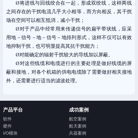
Ø
将进线与回线绞合在一起，形成双绞线，这样两线
之间存在的干扰电流几乎大小相等，而方向相反，其干扰
场在空间可以相互抵消，减小干扰；
Ø
对于产品中经常用来传递信号的扁平带状线，应采
用地－信号－地－信号－地排列形式，这样不仅可以有效
地抑制干扰，也可明显提高其抗干扰能力；
Ø
对能确定的辐射干扰较大的导线加以屏蔽。
Ø
对这些线缆和电缆进行的主要处理是做好线缆的屏
蔽和接地，对各个机箱的供电电缆除了需要做好相关接地
外，还需要进行适当的滤波处理。
产品平台
成功案例
软件
航空案例
硬件
航天案例
I/O模块
兵器案例