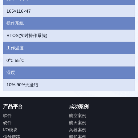
165×116×47
操作系统
RTOS(实时操作系统)
工作温度
0℃-55℃
湿度
10%-90%无凝结
产品平台
成功案例
软件
航空案例
硬件
航天案例
I/O模块
兵器案例
信号链路
船舶案例