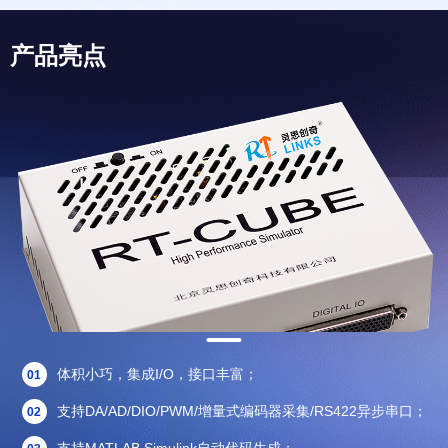
产品亮点
体积小巧，集成I/O，接口丰富；
01
支持DA/AD/DIO/PWM/增量式编码器采集/RS422异步串口；
02