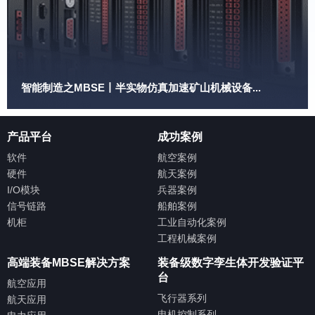
智能制造之MBSE丨半实物仿真加速矿山机械设备...
产品平台
成功案例
软件
航空案例
硬件
航天案例
I/O模块
兵器案例
信号链路
船舶案例
机柜
工业自动化案例
工程机械案例
高端装备MBSE解决方案
装备级数字孪生体开发验证平
台
航空应用
飞行器系列
航天应用
电机控制系列