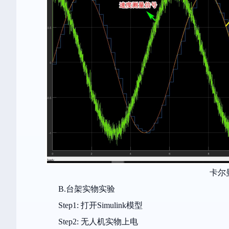
卡尔
B.台架实物实验
Step1: 打开Simulink模型
Step2: 无人机实物上电