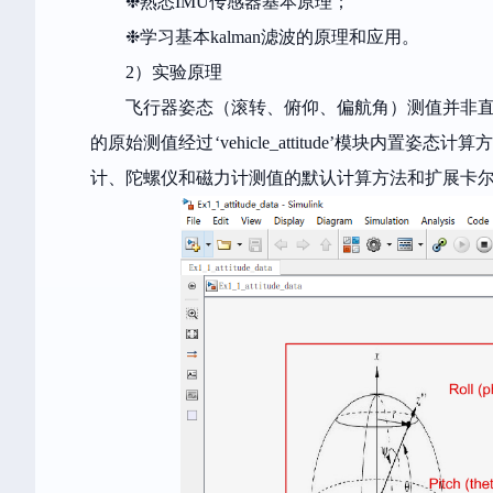
❉熟悉
IMU
传感器基本原理；
❉学习基本
kalman
滤波的原理和应用。
2）实验原理
飞行器姿态（滚转、俯仰、偏航角）测值并非
的原始测值经过
‘vehicle_attitude’
模块内置姿态计算
计、陀螺仪和磁力计测值的默认计算方法和扩展卡