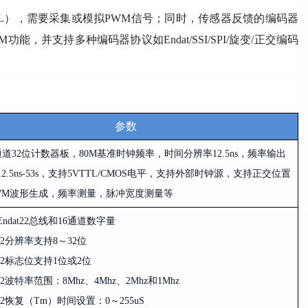
L
），需要采集或模拟
PWM
信号；同时，传感器反馈的编码器
M
功能，并支持多种编码器协议如
Endat/SSI/SPI/
旋变/正交编码
参数
通道
32
位计数器板
，80M
基准时钟频率，时间分辨率
12.5ns，
频率输出
12.5ns-53s，
支持
5VTTL/CMOS
电平，支持外部时钟源，支持正交位置
WM
波形生成，频率测量，脉冲宽度测量等
Endat22
总线和
16
通道数字量
2
分辨率支持
8～32
位
2
标志位支持
1
位或
2
位
2
波特率范围
：8Mhz、4Mhz、2Mhz和1Mhz
2
恢复
（Tm）
时间设置
：0～255uS