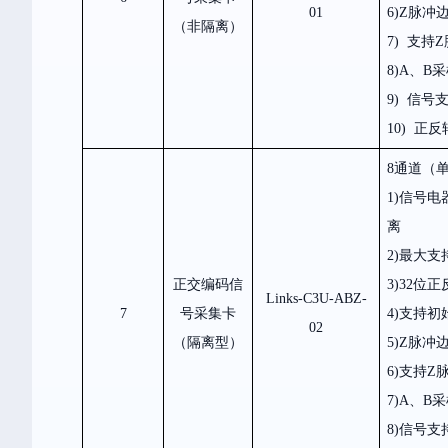
01
6)Z
脉冲
（非隔离）
7)
支持Z
8)A、B
采
9)
信号
10)
正反
8通道（
1)
信号电器
离
2)
最大支
正交编码信
3)32
位正
Links-C3U-ABZ-
7
号采集卡
4)
支持初
02
（隔离型）
5)Z
脉冲
6)
支持Z
7)A、B
采
8)
信号支