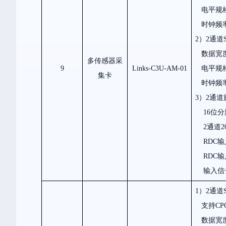
电平规
时钟频
2）2
通道
数据宽
多传感器采
9
Links-C3U-AM-01
电平规
集卡
时钟频
3）2
通道
16
位分
2
通道
2
RDC
输
RDC
输
输入信
1）2
通道
支持
CP
数据宽