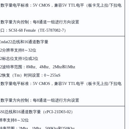
道数字量电平标准
：5V CMOS，
兼容5V TTL电平（板卡无上拉/下拉电
道数字量方向控制：每
8
通道一组进行方向设置
接口
：SCSI-68 Female（TE-5787082-7）
Endat22
总线和
16
通道数字量
2
分辨率支持
8～32
位
2
标志位支持1位或2位
2
波特率范围
：8Mhz、4Mhz、2Mhz和1Mhz
2
恢复
（Tm）
时间设置
：0～255uS
道数字量电平标准
：5V CMOS，
兼容
5V TTL
电平（板卡无上拉/下拉电
道数字量方向控制：每8通道一组进行方向设置
SSI
总线和
16
通道数字量
（cPCI-21D03-02）
辨率支持
8～32
位
特率范围
：2Mhz、1Mhz、500Khz和250Khz