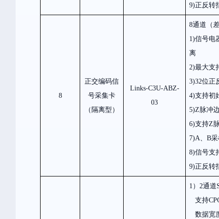
9)
正反转
8
通道（差
1)
信号电
离
2)
最大支
正交编码信
3)
32
位正
Links-C3U-ABZ-
8
号采集卡
4)
支持初
03
（隔离型）
5)Z
脉冲
6)
支持Z
7)A、B
采
8)
信号支
9)
正反转
1）2
通道
支持
CP
数据宽