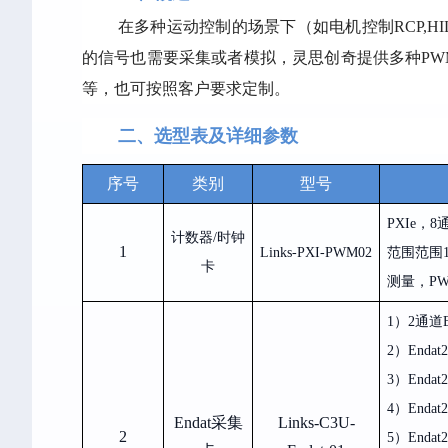
在多种运动控制的场景下（如电机控制
RCP,HI
的信号也需要采集或者模拟，灵思创奇提供多种
PW
等，也可按照客户要求定制。
二、选型表及详细参数
序号
类别
型号
PXIe，8
计数器/时钟
1
Links-PXI-PWM02
范围范围
卡
测量
，P
1）2
通道
2）Endat2
3）Endat2
4）Endat2
Endat采集
Links-C3U-
2
5）Endat2