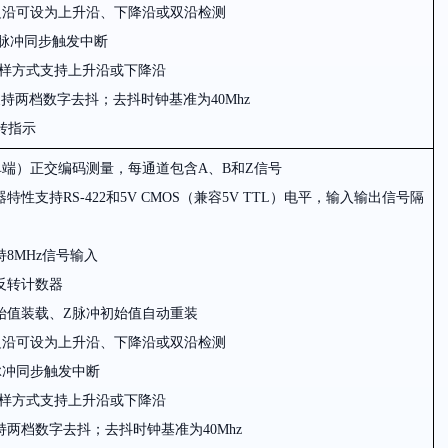
边沿可设为上升沿、下降沿或双沿检测
脉冲同步触发中断
样方式支持上升沿或下降沿
支持两档数字去抖；去抖时钟基准为
40Mhz
转指示
单端）正交编码测量，每通道包含A、B和Z信号
特性支持RS-422和
5V CMOS（
兼容
5V TTL）
电平，输入输出信号隔
持
8MHz
信号输入
反转计数器
始值装载
、Z
脉冲初始值自动重装
边沿可设为上升沿、下降沿或双沿检测
脉冲同步触发中断
样方式支持上升沿或下降沿
持两档数字去抖；去抖时钟基准为
40Mhz