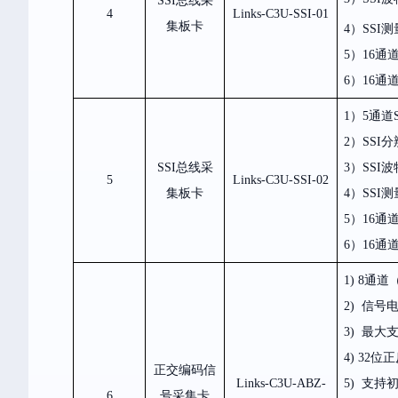
SSI
总线采
4
Links-C3U-SSI-01
集板卡
4）SSI
测
5）16
通
6）16
通
1）5
通道
2）SSI
分
SSI
总线采
3）SSI
波
5
Links-C3U-SSI-02
集板卡
4）SSI
测
5）16
通
6）16
通
1) 8
通道
2) 信号
3)
最大
4) 32
位正
正交编码信
Links-C3U-ABZ-
5)
支持
6
号采集卡