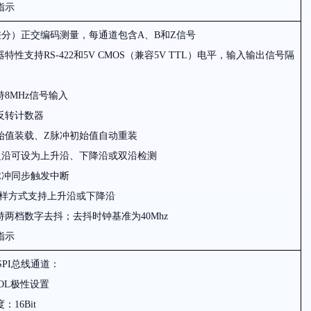
指示
分）正交编码测量，每通道包含A、B和Z信号
器特性支持
RS-422
和
5V CMOS（
兼容
5V TTL）
电平，输入输出信号隔
持
8MHz
信号输入
反转计数器
始值装载、Z脉冲初始值自动重装
边沿可设为上升沿、下降沿或双沿检测
脉冲同步触发中断
样方式支持上升沿或下降沿
持两档数字去抖；去抖时钟基准为
40Mhz
指示
SPI
总线通道：
OL
极性设置
度
：16Bit