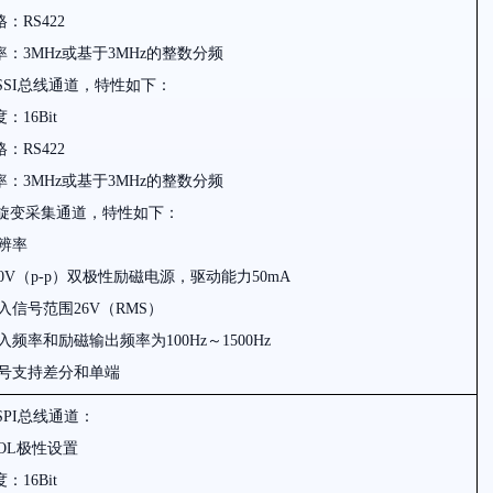
格
：RS422
率
：3MHz
或基于
3MHz
的整数分频
SSI
总线通道，特性如下：
度
：16Bit
格
：RS422
率
：3MHz
或基于
3MHz
的整数分频
旋变采集通道，特性如下：
辨率
0V（p-p）
双极性励磁电源，驱动能力
50mA
入信号范围
26V（RMS）
入频率和励磁输出频率为
100Hz～1500Hz
号支持差分和单端
SPI
总线通道：
OL
极性设置
度
：16Bit