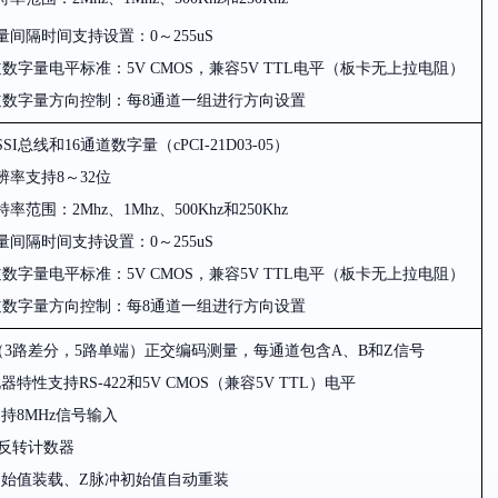
量间隔时间支持设置
：0～255uS
道数字量电平标准
：5V CMOS，
兼容
5V TTL
电平（板卡无上拉电阻）
道数字量方向控制：每8通道一组进行方向设置
SSI总线和16通道数字量
（cPCI-21D03-05）
辨率支持
8～32
位
特率范围
：2Mhz、1Mhz、500Khz和250Khz
量间隔时间支持设置
：0～255uS
道数字量电平标准
：5V CMOS，
兼容
5V TTL
电平（板卡无上拉电阻）
道数字量方向控制：每8通道一组进行方向设置
（3
路差分
，5
路单端）正交编码测量，每通道包含A、B和Z信号
电器特性支持RS-422和
5V CMOS（
兼容
5V TTL）
电平
支持
8MHz
信号输入
反转计数器
初始值装载
、Z
脉冲初始值自动重装