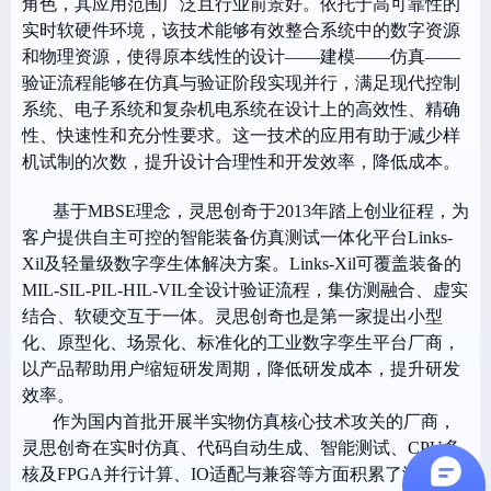
角色，其应用范围广泛且行业前景好。依托于高可靠性的
实时软硬件环境，该技术能够有效整合系统中的数字资源
和物理资源，使得原本线性的设计——建模——仿真——
验证流程能够在仿真与验证阶段实现并行，满足现代控制
系统、电子系统和复杂机电系统在设计上的高效性、精确
性、快速性和充分性要求。这一技术的应用有助于减少样
机试制的次数，提升设计合理性和开发效率，降低成本。
基于MBSE理念，灵思创奇于2013年踏上创业征程，为
客户提供自主可控的智能装备仿真测试一体化平台Links-
Xil及轻量级数字孪生体解决方案。Links-Xil可覆盖装备的
MIL-SIL-PIL-HIL-VIL全设计验证流程，集仿测融合、虚实
结合、软硬交互于一体。灵思创奇也是第一家提出小型
化、原型化、场景化、标准化的工业数字孪生平台厂商，
以产品帮助用户缩短研发周期，降低研发成本，提升研发
效率。
作为国内首批开展半实物仿真核心技术攻关的厂商，
灵思创奇在实时仿真、代码自动生成、智能测试、CPU多
核及FPGA并行计算、IO适配与兼容等方面积累了深厚底